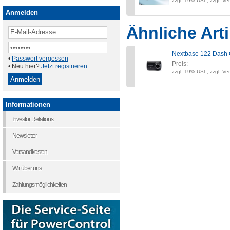
zzgl. 19% USt., zzgl. Ve
Anmelden
Ähnliche Arti
Nextbase 122 Dash
•
Passwort vergessen
Preis:
• Neu hier?
Jetzt registrieren
zzgl. 19% USt., zzgl. Ve
Informationen
Investor Relations
Newsletter
Versandkosten
Wir über uns
Zahlungsmöglichkeiten