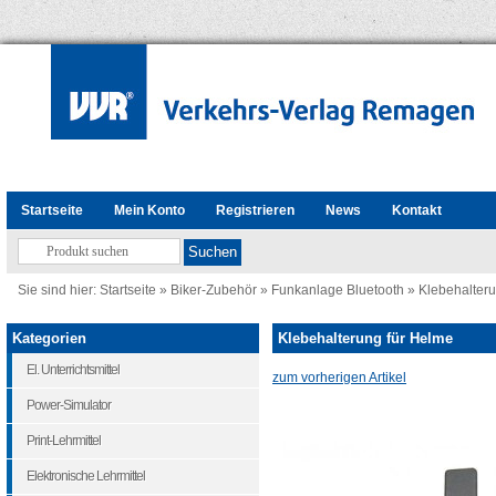
Startseite
Mein Konto
Registrieren
News
Kontakt
Sie sind hier:
Startseite
»
Biker-Zubehör
»
Funkanlage Bluetooth
»
Klebehalteru
Kategorien
Klebehalterung für Helme
El. Unterrichtsmittel
zum vorherigen Artikel
Power-Simulator
Print-Lehrmittel
Elektronische Lehrmittel