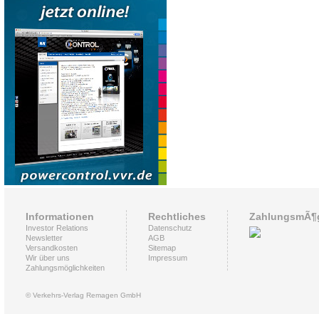
Informationen
Rechtliches
ZahlungsmÃ¶g
Investor Relations
Datenschutz
Newsletter
AGB
Versandkosten
Sitemap
Wir über uns
Impressum
Zahlungsmöglichkeiten
© Verkehrs-Verlag Remagen GmbH