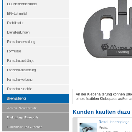
El. Unterrichtslehrmittel
BKF-Lehrmittel
Fachliteratur
Dienstleistungen
Fahrschulverwaltung
Formulare
Loading...
Fahrschulaushänge
Fahrschulausstattung
Fahrschulwerbung
Fahrschulzubehör
An der Klebehalterung können Bluet
Biker-Zubehör
eines flexiblen Klebepads außen 
Westen, Nierenschutz
Kunden kauften dazu 
Funkanlage Bluetooth
Retral-Innenspiegel
Funkanlage und Zubehör
Preis: