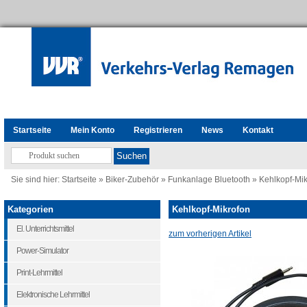
Startseite
Mein Konto
Registrieren
News
Kontakt
Sie sind hier:
Startseite
»
Biker-Zubehör
»
Funkanlage Bluetooth
»
Kehlkopf-Mik
Kategorien
Kehlkopf-Mikrofon
El. Unterrichtsmittel
zum vorherigen Artikel
Power-Simulator
Print-Lehrmittel
Elektronische Lehrmittel