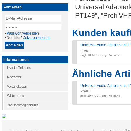
Universal Adapterk
Anmelden
PT149", "Profi VH
Kunden kauf
•
Passwort vergessen
• Neu hier?
Jetzt registrieren
Universal-Audio-Adapterkabel 
Preis:
zzgl. 19% USt., zzgl. Versand
Informationen
Investor Relations
Ähnliche Arti
Newsletter
Universal-Audio-Adapterkabel 
Versandkosten
Preis:
Wir über uns
zzgl. 19% USt., zzgl. Versand
Zahlungsmöglichkeiten