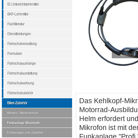
El. Unterrichtslehrmittel
BKF-Lehrmittel
Fachliteratur
Dienstleistungen
Fahrschulverwaltung
Formulare
Loading...
Fahrschulaushänge
Fahrschulausstattung
Fahrschulwerbung
Fahrschulzubehör
Das Kehlkopf-Mikro
Biker-Zubehör
Motorrad-Ausbildu
Westen, Nierenschutz
Helm erfordert un
Funkanlage Bluetooth
Mikrofon ist mit d
Funkanlage und Zubehör
Funkanlage "Profi 