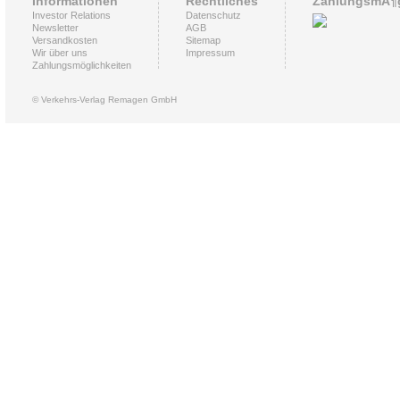
Informationen
Rechtliches
ZahlungsmÃ¶g
Investor Relations
Datenschutz
Newsletter
AGB
Versandkosten
Sitemap
Wir über uns
Impressum
Zahlungsmöglichkeiten
© Verkehrs-Verlag Remagen GmbH