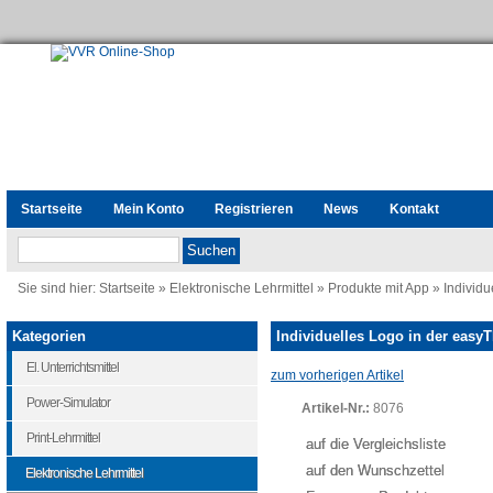
Startseite
Mein Konto
Registrieren
News
Kontakt
Sie sind hier:
Startseite
»
Elektronische Lehrmittel
»
Produkte mit App
»
Individ
Kategorien
Individuelles Logo in der ea
El. Unterrichtsmittel
zum vorherigen Artikel
Power-Simulator
Artikel-Nr.:
8076
Print-Lehrmittel
auf die Vergleichsliste
auf den Wunschzettel
Elektronische Lehrmittel