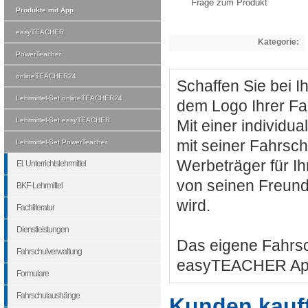
Frage zum Produkt
Produkte mit App
easyTEACHER
Kategorie:
PowerTeacher
onlineTEACHER24
Schaffen Sie bei I
Lehrmittel-Set onlineTEACHER24
dem Logo Ihrer F
Lehrmittel-Set easyTEACHER
Mit einer individu
mit seiner Fahrsch
Lehrmittel-Set PowerTeacher
Werbeträger für I
El. Unterrichtslehrmittel
von seinen Freund
BKF-Lehrmittel
wird.
Fachliteratur
Dienstleistungen
Das eigene Fahrsc
Fahrschulverwaltung
easyTEACHER App.
Formulare
Fahrschulaushänge
Kunden kauf