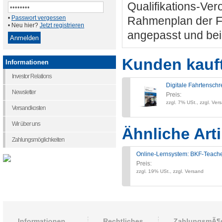
Qualifikations-Ve
•
Passwort vergessen
Rahmenplan der F
• Neu hier?
Jetzt registrieren
angepasst und bein
Kunden kauf
Informationen
Investor Relations
Digitale Fahrtenschre
Newsletter
Preis:
zzgl. 7% USt., zzgl. Ver
Versandkosten
Wir über uns
Ähnliche Arti
Zahlungsmöglichkeiten
Online-Lernsystem: BKF-Teach
Preis:
zzgl. 19% USt., zzgl. Versand
Informationen
Rechtliches
ZahlungsmÃ¶g