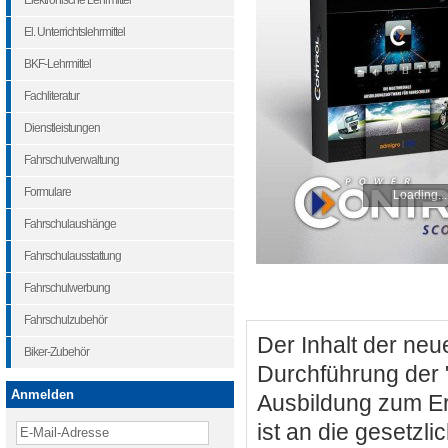
Elektronische Lehrmittel
El. Unterrichtslehrmittel
BKF-Lehrmittel
Fachliteratur
Dienstleistungen
Fahrschulverwaltung
Formulare
Loading...
Fahrschulaushänge
Fahrschulausstattung
Fahrschulwerbung
Fahrschulzubehör
Der Inhalt der neu
Biker-Zubehör
Durchführung der "
Anmelden
Ausbildung zum Er
ist an die gesetzl