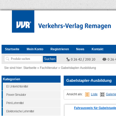
Startseite
Mein Konto
Registrieren
News
Kontakt
Sie sind hier:
Startseite
»
Fachliteratur
»
Gabelstapler-Ausbildung
Kategorien
Gabelstapler-Ausbildung
El. Unterrichtsmittel
Ansicht als:
Liste
Galeri
Power-Simulator
Print-Lehrmittel
Fahrausweis für Gabelstaple
Elektronische Lehrmittel