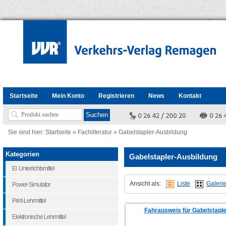
Startseite
Mein Konto
Registrieren
News
Kontakt
Sie sind hier:
Startseite
»
Fachliteratur
»
Gabelstapler-Ausbildung
Kategorien
Gabelstapler-Ausbildung
El. Unterrichtsmittel
Ansicht als:
Liste
Galeri
Power-Simulator
Print-Lehrmittel
Fahrausweis für Gabelstaple
Elektronische Lehrmittel