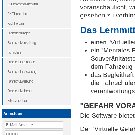
El. Unterrichtslehrmittel
veranschaulicht, w
BKF-Lehrmittel
gesehen zu verhin
Fachliteratur
Das Lernmit
Dienstleistungen
einen "Virtuel
Fahrschulverwaltung
ein "Mentales F
Formulare
Souveränitätst
Fahrschulaushänge
dem Fahrzeug 
Fahrschulausstattung
das Begleitheft
Fahrschulwerbung
die Fahrschüler
verantwortungs
Fahrschulzubehör
Biker-Zubehör
"GEFAHR VORAUS
Anmelden
Die Software biet
Der "Virtuelle Gefa