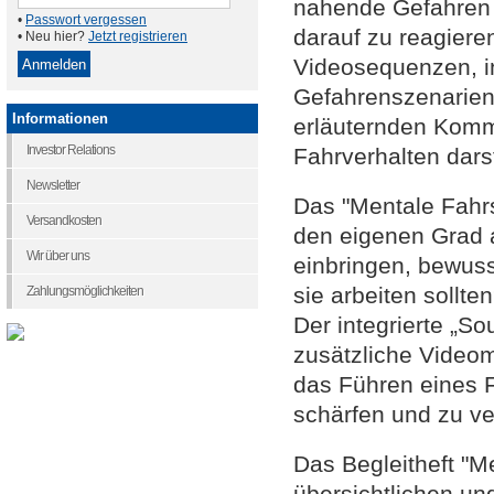
nahende Gefahren 
•
Passwort vergessen
darauf zu reagiere
• Neu hier?
Jetzt registrieren
Videosequenzen, in
Gefahrenszenarien
Informationen
erläuternden Komme
Investor Relations
Fahrverhalten dars
Newsletter
Das "Mentale Fahrsi
Versandkosten
den eigenen Grad 
Wir über uns
einbringen, bewus
sie arbeiten sollte
Zahlungsmöglichkeiten
Der integrierte „So
zusätzliche Videom
das Führen eines 
schärfen und zu ve
Das Begleitheft "M