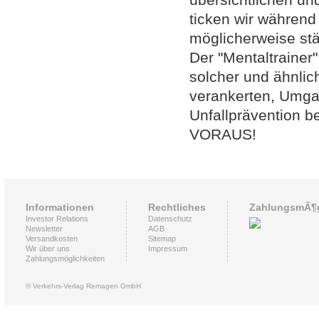
übersichtlichen un
ticken wir währen
möglicherweise st
Der "Mentaltrainer"
solcher und ähnlic
verankerten, Umga
Unfallprävention 
VORAUS!
Informationen
Rechtliches
ZahlungsmÃ¶g
Investor Relations
Datenschutz
Newsletter
AGB
Versandkosten
Sitemap
Wir über uns
Impressum
Zahlungsmöglichkeiten
© Verkehrs-Verlag Remagen GmbH