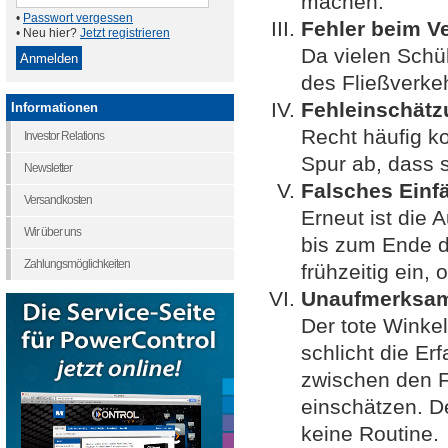
machen.
•
Passwort vergessen
Fehler beim V
• Neu hier?
Jetzt registrieren
Da vielen Schül
des Fließverkeh
Fehleinschätz
Informationen
Recht häufig k
Investor Relations
Spur ab, dass 
Newsletter
Falsches Einf
Versandkosten
Erneut ist die 
Wir über uns
bis zum Ende d
Zahlungsmöglichkeiten
frühzeitig ein
Unaufmerksam
Der tote Winke
schlicht die Er
zwischen den 
einschätzen. De
keine Routine.