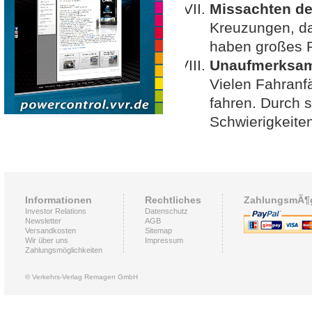
Missachten de
Kreuzungen, da
haben großes P
Unaufmerksam
Vielen Fahranf
fahren. Durch s
Schwierigkeiten
Informationen
Rechtliches
ZahlungsmÃ¶g
Investor Relations
Datenschutz
Newsletter
AGB
Versandkosten
Sitemap
Wir über uns
Impressum
Zahlungsmöglichkeiten
© Verkehrs-Verlag Remagen GmbH