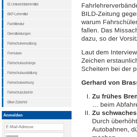
Fahrlehrerverbänd
El. Unterrichtslehrmittel
BILD-Zeitung gege
BKF-Lehrmittel
warum Fahrschüler 
Fachliteratur
fallen. Das Missac
Dienstleistungen
dazu, so der Vorsi
Fahrschulverwaltung
Laut dem Interview
Formulare
Zeichen erstaunlic
Fahrschulaushänge
Scheitern bei der 
Fahrschulausstattung
Gerhard von Bras
Fahrschulwerbung
Fahrschulzubehör
Zu frühes Br
Biker-Zubehör
… beim Abfahre
Zu schwaches
Anmelden
Durch überhöht
Autobahnen, dü