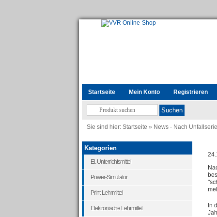
Startseite
Mein Konto
Registrieren
Sie sind hier:
Startseite
»
News - Nach Unfallserie
Kategorien
24.
El. Unterrichtsmittel
Nac
bes
Power-Simulator
"sc
meh
Print-Lehrmittel
In 
Elektronische Lehrmittel
Jah