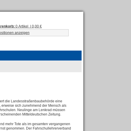
renkorb:
0 Artikel | 0,00 €
ositionen anzeigen
rdert die Landesstraßenbaubehörde eine
, erweise sich zunehmend der Mensch als
 Fahrschulen. Neulinge am Lenkrad müssen
erscheinenden Mitteldeutschen Zeitung.
sind mehr Tote als im gesamten vergangenen
rnst genommen. Der Fahrschullehrerverband