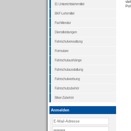
ste
El. Unterrichtslehrmittel
Pol
BKF-Lehrmittel
Fachliteratur
Dienstleistungen
Fahrschulverwaltung
Formulare
Fahrschulaushänge
Fahrschulausstattung
Fahrschulwerbung
Fahrschulzubehör
Biker-Zubehör
Anmelden