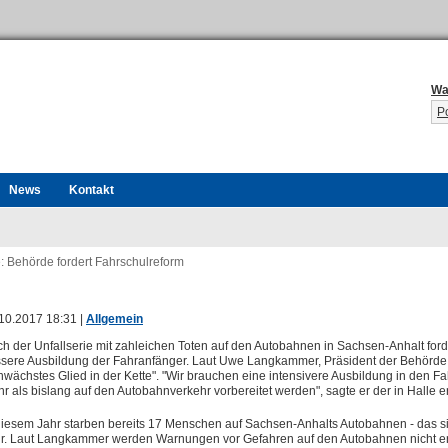
Wa
P
News
Kontakt
: Behörde fordert Fahrschulreform
10.2017 18:31 |
Allgemein
h der Unfallserie mit zahleichen Toten auf den Autobahnen in Sachsen-Anhalt fo
sere Ausbildung der Fahranfänger. Laut Uwe Langkammer, Präsident der Behörde
hwächstes Glied in der Kette". "Wir brauchen eine intensivere Ausbildung in den
r als bislang auf den Autobahnverkehr vorbereitet werden", sagte er der in Halle 
diesem Jahr starben bereits 17 Menschen auf Sachsen-Anhalts Autobahnen - das 
r. Laut Langkammer werden Warnungen vor Gefahren auf den Autobahnen nicht e