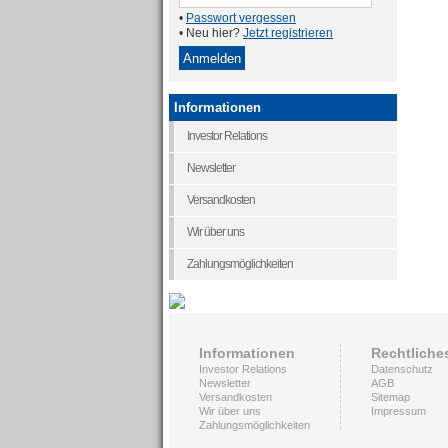
•
Passwort vergessen
• Neu hier?
Jetzt registrieren
Informationen
Investor Relations
Newsletter
Versandkosten
Wir über uns
Zahlungsmöglichkeiten
Informationen
Rechtliche
Investor Relations
Datenschutz
Newsletter
AGB
Versandkosten
Sitemap
Wir über uns
Impressum
Zahlungsmöglichkeiten