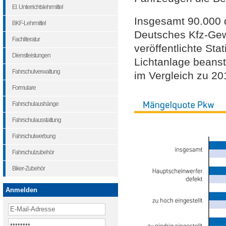
El. Unterrichtslehrmittel
Insgesamt 90.000 d
BKF-Lehrmittel
Deutsches Kfz-Ge
Fachliteratur
veröffentlichte Sta
Dienstleistungen
Lichtanlage beanst
Fahrschulverwaltung
im Vergleich zu 20
Formulare
Fahrschulaushänge
Fahrschulausstattung
Fahrschulwerbung
Fahrschulzubehör
Biker-Zubehör
Anmelden