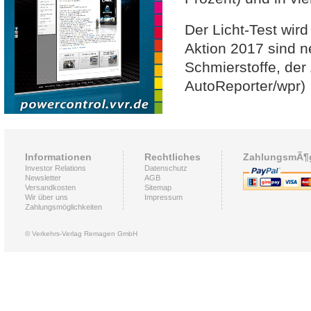
Der Licht-Test wi
Aktion 2017 sind 
Schmierstoffe, der
AutoReporter/wpr)
Informationen
Rechtliches
ZahlungsmÃ¶g
Investor Relations
Datenschutz
Newsletter
AGB
Versandkosten
Sitemap
Wir über uns
Impressum
Zahlungsmöglichkeiten
© Verkehrs-Verlag Remagen GmbH