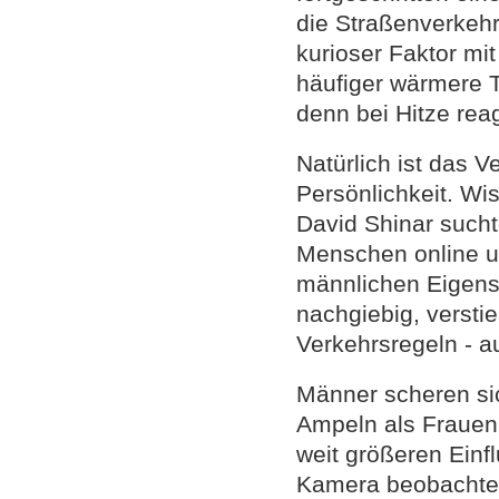
die Straßenverkehr
kurioser Faktor mi
häufiger wärmere T
denn bei Hitze rea
Natürlich ist das V
Persönlichkeit. Wi
David Shinar such
Menschen online u
männlichen Eigens
nachgiebig, verst
Verkehrsregeln - a
Männer scheren si
Ampeln als Frauen.
weit größeren Einfl
Kamera beobachtet