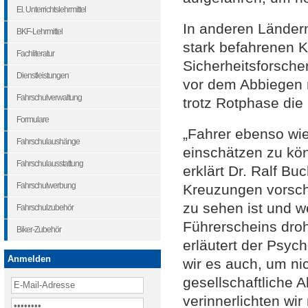
El. Unterrichtslehrmittel
In anderen Ländern
BKF-Lehrmittel
stark befahrenen 
Fachliteratur
Sicherheitsforsche
Dienstleistungen
vor dem Abbiegen n
Fahrschulverwaltung
trotz Rotphase die
Formulare
„Fahrer ebenso wie
Fahrschulaushänge
einschätzen zu kö
Fahrschulausstattung
erklärt Dr. Ralf B
Fahrschulwerbung
Kreuzungen vorsch
zu sehen ist und w
Fahrschulzubehör
Führerscheins dro
Biker-Zubehör
erläutert der Psyc
Anmelden
wir es auch, um ni
gesellschaftliche A
verinnerlichten wir