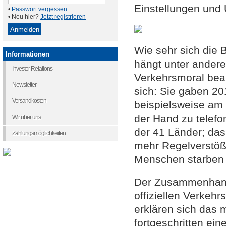
Einstellungen und
•
Passwort vergessen
• Neu hier?
Jetzt registrieren
Wie sehr sich die 
Informationen
hängt unter andere
Investor Relations
Verkehrsmoral bean
Newsletter
sich: Sie gaben 20
Versandkosten
beispielsweise am 
der Hand zu telefo
Wir über uns
der 41 Länder; das
Zahlungsmöglichkeiten
mehr Regelverstöß
Menschen starben 
Der Zusammenhang 
offiziellen Verkehr
erklären sich das 
fortgeschritten ei