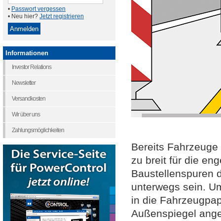
•
Passwort vergessen
• Neu hier?
Jetzt registrieren
Informationen
Investor Relations
Newsletter
Versandkosten
Wir über uns
Zahlungsmöglichkeiten
Bereits Fahrzeuge 
zu breit für die en
Baustellenspuren d
unterwegs sein. Um 
in die Fahrzeugpapi
Außenspiegel angeg