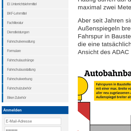
El. Unterrichtslehrmittel
maximal zwei Meter
BKF-Lehrmittel
Aber seit Jahren s
Fachliteratur
Außenspiegeln brei
Dienstleistungen
Fahrspur in Bauste
Fahrschulverwaltung
die eine tatsächli
Ansicht des ADAC 
Formulare
Fahrschulaushänge
Fahrschulausstattung
Fahrschulwerbung
Fahrschulzubehör
Biker-Zubehör
Anmelden