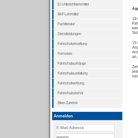
El. Unterrichtslehrmittel
Agg
BKF-Lehrmittel
19 
Fah
Fachliteratur
wen
Sic
Dienstleistungen
15 
Fahrschulverwaltung
Ang
rec
Formulare
an,
Fahrschulaushänge
Zeh
jed
Fahrschulausstattung
nac
Fahrschulwerbung
Fahrschulzubehör
Biker-Zubehör
Anmelden