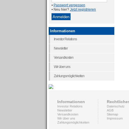
•
Passwort vergessen
• Neu hier?
Jetzt registrieren
Informationen
Investor Relations
Newsletter
Versandkosten
Wir über uns
Zahlungsmöglichkeiten
Informationen
Rechtliche
Investor Relations
Datenschutz
Newsletter
AGB
Versandkosten
Sitemap
Wir über uns
Impressum
Zahlungsmöglichkeiten