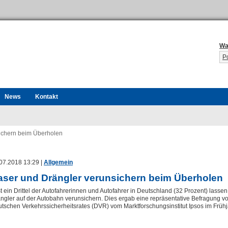
Wa
P
News
Kontakt
ichern beim Überholen
07.2018 13:29 |
Allgemein
aser und Drängler verunsichern beim Überholen
t ein Drittel der Autofahrerinnen und Autofahrer in Deutschland (32 Prozent) lass
ngler auf der Autobahn verunsichern. Dies ergab eine repräsentative Befragung v
tschen Verkehrssicherheitsrates (DVR) vom Marktforschungsinstitut Ipsos im Früh