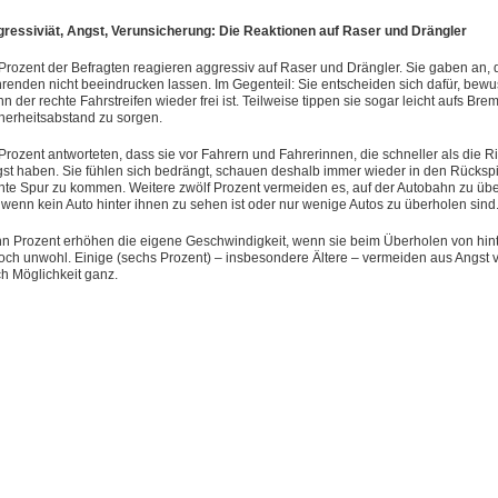
ressiviät, Angst, Verunsicherung: Die Reaktionen auf Raser und Drängler
Prozent der Befragten reagieren aggressiv auf Raser und Drängler. Sie gaben an, d
renden nicht beeindrucken lassen. Im Gegenteil: Sie entscheiden sich dafür, bewus
n der rechte Fahrstreifen wieder frei ist. Teilweise tippen sie sogar leicht aufs B
herheitsabstand zu sorgen.
Prozent antworteten, dass sie vor Fahrern und Fahrerinnen, die schneller als die 
st haben. Sie fühlen sich bedrängt, schauen deshalb immer wieder in den Rückspi
hte Spur zu kommen. Weitere zwölf Prozent vermeiden es, auf der Autobahn zu üb
 wenn kein Auto hinter ihnen zu sehen ist oder nur wenige Autos zu überholen sind
n Prozent erhöhen die eigene Geschwindigkeit, wenn sie beim Überholen von hint
och unwohl. Einige (sechs Prozent) – insbesondere Ältere – vermeiden aus Angst v
h Möglichkeit ganz.