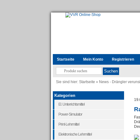
Startseite
Mein Konto
Registrieren
Sie sind hier:
Startseite
»
News - Drängler veruns
Kategorien
19.
El. Unterrichtsmittel
R
Power-Simulator
Fas
Drä
Print-Lehrmittel
Deu
Elektronische Lehrmittel