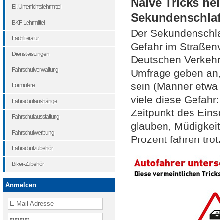
Naive Tricks he
El. Unterrichtslehrmittel
Sekundenschlaf
BKF-Lehrmittel
Der Sekundenschlaf
Fachliteratur
Gefahr im Straßenv
Dienstleistungen
Deutschen Verkehr
Fahrschulverwaltung
Umfrage geben an,
sein (Männer etwa 
Formulare
viele diese Gefahr
Fahrschulaushänge
Zeitpunkt des Eins
Fahrschulausstattung
glauben, Müdigkeit
Fahrschulwerbung
Prozent fahren trot
Fahrschulzubehör
Biker-Zubehör
Anmelden