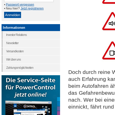
•
Passwort vergessen
• Neu hier?
Jetzt registrieren
Informationen
Investor Relations
Newsletter
Versandkosten
Wir über uns
Zahlungsmöglichkeiten
Doch durch reine Wi
auch Erfahrung kan
beim Autofahren ähn
das Gefahrenbewus
nach. Wer bei eine
einnickt, fährt ru