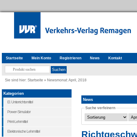
Startseite
Mein Konto
Registrieren
News
Kontakt
Sie sind hier:
Startseite
»
Newsmonat: April, 2018
Kategorien
News
El. Unterrichtsmittel
Suche verfeinern
Power-Simulator
Print-Lehrmittel
Richtgeschwi
Elektronische Lehrmittel