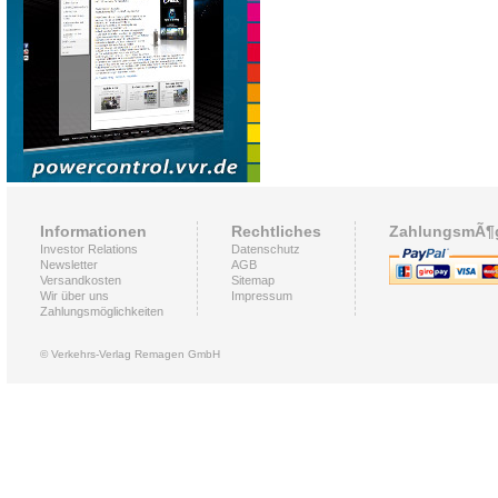
Informationen
Rechtliches
ZahlungsmÃ¶g
Investor Relations
Datenschutz
Newsletter
AGB
Versandkosten
Sitemap
Wir über uns
Impressum
Zahlungsmöglichkeiten
© Verkehrs-Verlag Remagen GmbH