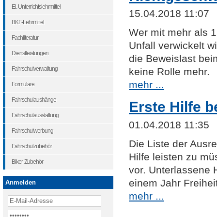
El. Unterrichtslehrmittel
15.04.2018 11:07
BKF-Lehrmittel
Wer mit mehr als 1
Fachliteratur
Unfall verwickelt wi
Dienstleistungen
die Beweislast bei
Fahrschulverwaltung
keine Rolle mehr.
mehr ...
Formulare
Fahrschulaushänge
Erste Hilfe b
Fahrschulausstattung
01.04.2018 11:35
Fahrschulwerbung
Die Liste der Ausr
Fahrschulzubehör
Hilfe leisten zu m
Biker-Zubehör
vor. Unterlassene H
einem Jahr Freihei
Anmelden
mehr ...