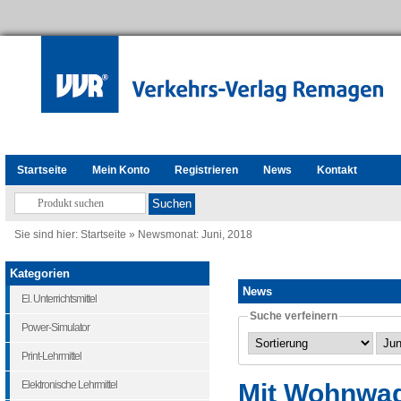
Startseite
Mein Konto
Registrieren
News
Kontakt
Sie sind hier:
Startseite
»
Newsmonat: Juni, 2018
Kategorien
News
El. Unterrichtsmittel
Suche verfeinern
Power-Simulator
Print-Lehrmittel
Mit Wohnwage
Elektronische Lehrmittel