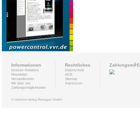
Informationen
Rechtliches
ZahlungsmÃ¶g
Investor Relations
Datenschutz
Newsletter
AGB
Versandkosten
Sitemap
Wir über uns
Impressum
Zahlungsmöglichkeiten
© Verkehrs-Verlag Remagen GmbH