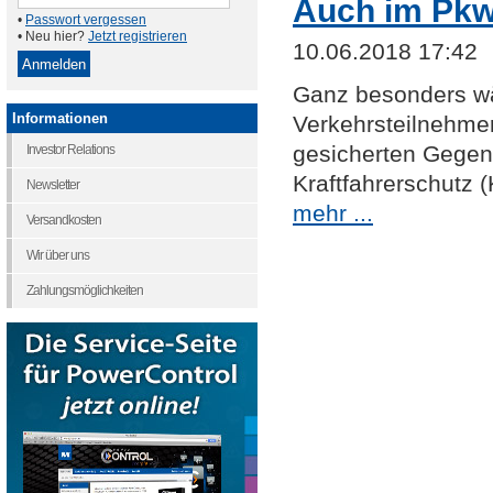
Auch im Pkw
•
Passwort vergessen
• Neu hier?
Jetzt registrieren
10.06.2018 17:42
Ganz besonders wä
Informationen
Verkehrsteilnehmer
gesicherten Gegen
Investor Relations
Kraftfahrerschutz 
Newsletter
mehr ...
Versandkosten
Wir über uns
Zahlungsmöglichkeiten