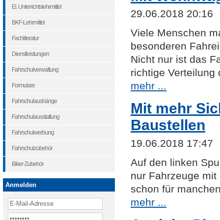
El. Unterrichtslehrmittel
29.06.2018 20:16
BKF-Lehrmittel
Viele Menschen m
Fachliteratur
besonderen Fahrei
Dienstleistungen
Nicht nur ist das 
Fahrschulverwaltung
richtige Verteilung
mehr ...
Formulare
Fahrschulaushänge
Mit mehr Sic
Fahrschulausstattung
Baustellen
Fahrschulwerbung
19.06.2018 17:47
Fahrschulzubehör
Auf den linken Spu
Biker-Zubehör
nur Fahrzeuge mit 
Anmelden
schon für manchen 
mehr ...