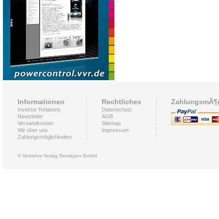
Informationen
Rechtliches
ZahlungsmÃ¶g
Investor Relations
Datenschutz
Newsletter
AGB
Versandkosten
Sitemap
Wir über uns
Impressum
Zahlungsmöglichkeiten
© Verkehrs-Verlag Remagen GmbH