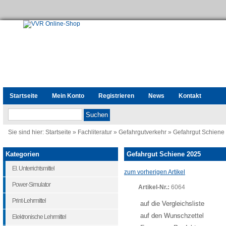
Startseite
Mein Konto
Registrieren
News
Kontakt
Sie sind hier:
Startseite
»
Fachliteratur
»
Gefahrgutverkehr
»
Gefahrgut Schiene
Kategorien
Gefahrgut Schiene 2025
El. Unterrichtsmittel
zum vorherigen Artikel
Power-Simulator
Artikel-Nr.:
6064
Print-Lehrmittel
auf die Vergleichsliste
auf den Wunschzettel
Elektronische Lehrmittel