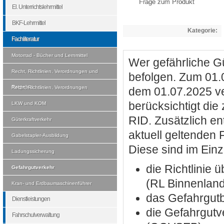
Frage zum Produkt
El. Unterrichtslehrmittel
BKF-Lehrmittel
Kategorie:
Fachliteratur
Motorrad - Bücher und Lernmittel
Wer gefährliche G
Recht, Richtlinien, Verordnungen und
befolgen. Zum 01.0
Ratgeber
Recht, Richtlinien, Verordnungen
dem 01.07.2025 ve
berücksichtigt di
LKW und KOM
RID. Zusätzlich en
Güterkraftverkehr
aktuell geltenden
Gabelstapler-Ausbildung
Diese sind im Einz
Ladungssicherung
die Richtlinie 
Gefahrgutverkehr
(RL Binnenland
Kran- und Erdbaumaschinenführer
das Gefahrgut
Dienstleistungen
die Gefahrgutv
Fahrschulverwaltung