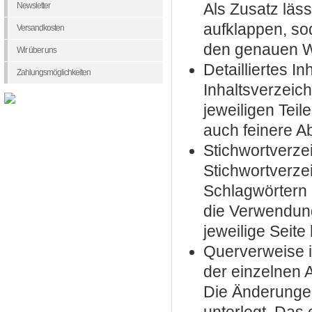
Als Zusatz läs
Newsletter
aufklappen, so
Versandkosten
den genauen Wo
Wir über uns
Detailliertes 
Zahlungsmöglichkeiten
Inhaltsverzeic
jeweiligen Teile
auch feinere Ab
Stichwortverze
Stichwortverze
Schlagwörtern e
die Verwendung
jeweilige Seite
Querverweise 
der einzelnen A
Die Änderunge