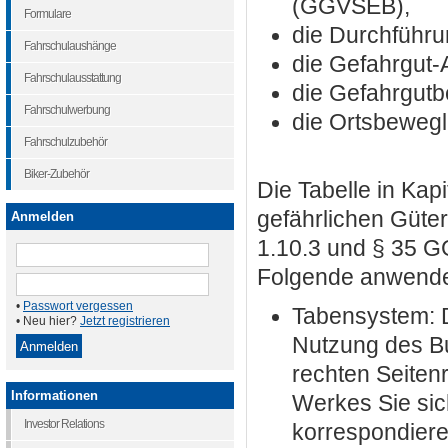
(GGVSEB),
Formulare
die Durchführu
Fahrschulaushänge
die Gefahrgut
Fahrschulausstattung
die Gefahrgutb
Fahrschulwerbung
die Ortsbeweg
Fahrschulzubehör
Biker-Zubehör
Die Tabelle in Kap
gefährlichen Güter
Anmelden
1.10.3 und § 35 
Folgende anwender
•
Passwort vergessen
Tabensystem: D
• Neu hier?
Jetzt registrieren
Nutzung des B
rechten Seitenr
Informationen
Werkes Sie sic
Investor Relations
korrespondiere