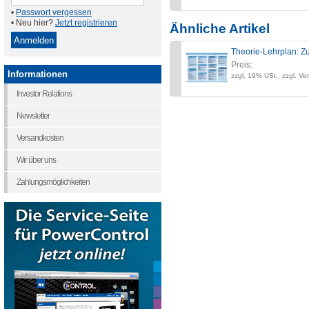
•
Passwort vergessen
• Neu hier?
Jetzt registrieren
Ähnliche Artikel
Theorie-Lehrplan: Zu
Preis:
Informationen
zzgl. 19% USt., zzgl. Ve
Investor Relations
Newsletter
Versandkosten
Wir über uns
Zahlungsmöglichkeiten