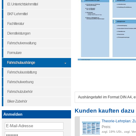
El. Unterrichtslehrmittel
BKF-Lehrmittel
Fachliteratur
Dienstleistungen
Fahrschulverwaltung
Formulare
Fahrschulaushänge
Fahrschulausstattung
Fahrschulwerbung
Fahrschulzubehör
Aushängetafel im Format DIN A4, ein
Biker-Zubehör
Kunden kauften dazu 
Anmelden
Theorie-Lehrplan: Zu
Preis:
zzgl. 19% USt., zzgl. Ve