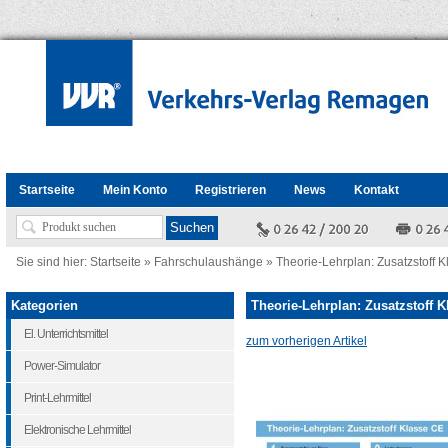
Startseite
Mein Konto
Registrieren
News
Kontakt
Sie sind hier:
Startseite
»
Fahrschulaushänge
»
Theorie-Lehrplan: Zusatzstoff 
Kategorien
Theorie-Lehrplan: Zusatzstoff 
El. Unterrichtsmittel
zum vorherigen Artikel
Power-Simulator
Print-Lehrmittel
Elektronische Lehrmittel