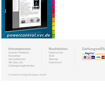
Informationen
Rechtliches
ZahlungsmÃ¶g
Investor Relations
Datenschutz
Newsletter
AGB
Versandkosten
Sitemap
Wir über uns
Impressum
Zahlungsmöglichkeiten
© Verkehrs-Verlag Remagen GmbH