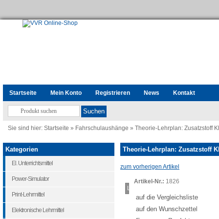
Startseite
Mein Konto
Registrieren
News
Kontakt
Sie sind hier:
Startseite
»
Fahrschulaushänge
»
Theorie-Lehrplan: Zusatzstoff K
Kategorien
Theorie-Lehrplan: Zusatzstoff K
El. Unterrichtsmittel
zum vorherigen Artikel
Power-Simulator
Artikel-Nr.:
1826
Loading...
Print-Lehrmittel
auf die Vergleichsliste
auf den Wunschzettel
Elektronische Lehrmittel