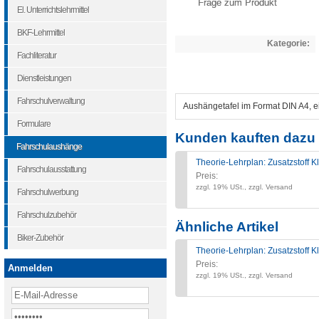
Frage zum Produkt
El. Unterrichtslehrmittel
BKF-Lehrmittel
Kategorie:
Fachliteratur
Dienstleistungen
Fahrschulverwaltung
Aushängetafel im Format DIN A4, ein
Formulare
Kunden kauften dazu 
Fahrschulaushänge
Theorie-Lehrplan: Zusatzstoff 
Fahrschulausstattung
Preis:
zzgl. 19% USt., zzgl. Versand
Fahrschulwerbung
Fahrschulzubehör
Ähnliche Artikel
Biker-Zubehör
Theorie-Lehrplan: Zusatzstoff 
Preis:
Anmelden
zzgl. 19% USt., zzgl. Versand