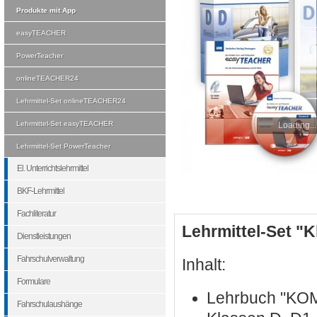
Produkte mit App
easyTEACHER
PowerTeacher
onlineTEACHER24
Lehrmittel-Set onlineTEACHER24
Lehrmittel-Set easyTEACHER
Loading...
Lehrmittel-Set PowerTeacher
El. Unterrichtslehrmittel
BKF-Lehrmittel
Fachliteratur
Lehrmittel-Set "K
Dienstleistungen
Fahrschulverwaltung
Inhalt:
Formulare
Lehrbuch "KOM 
Fahrschulaushänge