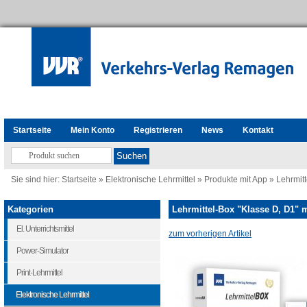
Startseite
Mein Konto
Registrieren
News
Kontakt
Sie sind hier:
Startseite
»
Elektronische Lehrmittel
»
Produkte mit App
»
Lehrmit
Kategorien
Lehrmittel-Box "Klasse D, D1"
El. Unterrichtsmittel
zum vorherigen Artikel
Power-Simulator
Print-Lehrmittel
Elektronische Lehrmittel