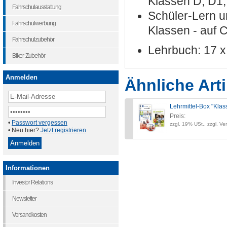
Klassen D, D1,
Fahrschulausstattung
Schüler-Lern u
Fahrschulwerbung
Klassen - auf 
Fahrschulzubehör
Lehrbuch: 17 
Biker-Zubehör
Anmelden
Ähnliche Arti
Lehrmittel-Box "Kla
Preis:
•
Passwort vergessen
zzgl. 19% USt., zzgl. Ve
• Neu hier?
Jetzt registrieren
Informationen
Investor Relations
Newsletter
Versandkosten