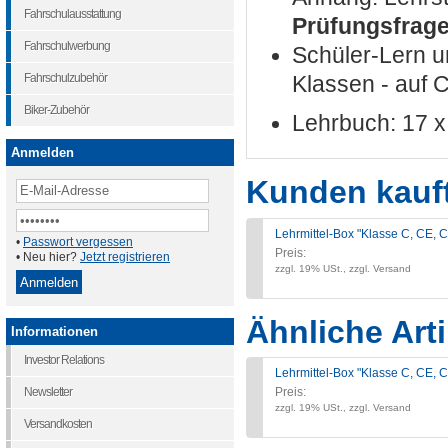
Fahrschulausstattung
Prüfungsfrag
Fahrschulwerbung
Schüler-Lern u
Fahrschulzubehör
Klassen - auf 
Biker-Zubehör
Lehrbuch: 17 
Anmelden
Kunden kauf
Lehrmittel-Box "Klasse C, CE,
•
Passwort vergessen
Preis:
• Neu hier?
Jetzt registrieren
zzgl. 19% USt., zzgl. Versand
Ähnliche Arti
Informationen
Investor Relations
Lehrmittel-Box "Klasse C, CE,
Newsletter
Preis:
zzgl. 19% USt., zzgl. Versand
Versandkosten