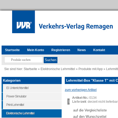
Startseite
Mein Konto
Registrieren
News
Kontakt
Sie sind hier:
Startseite
»
Elektronische Lehrmittel
»
Produkte mit App
»
Lehrmit
Kategorien
Lehrmittel-Box "Klasse T" mit
El. Unterrichtsmittel
zum vorherigen Artikel
Power-Simulator
Artikel-Nr.:
0134
Loading...
Lieferzeit
: derzeit nicht lieferbar
Print-Lehrmittel
auf die Vergleichsliste
Elektronische Lehrmittel
auf den Wunschzettel