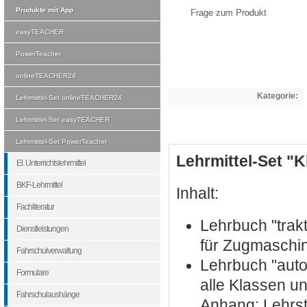
Produkte mit App
Frage zum Produkt
easyTEACHER
PowerTeacher
onlineTEACHER24
Kategorie:
Lehrmittel-Set onlineTEACHER24
Lehrmittel-Set easyTEACHER
Lehrmittel-Set PowerTeacher
Lehrmittel-Set "K
El. Unterrichtslehrmittel
BKF-Lehrmittel
Inhalt:
Fachliteratur
Lehrbuch "trak
Dienstleistungen
für Zugmaschin
Fahrschulverwaltung
Lehrbuch "autof
Formulare
alle Klassen u
Fahrschulaushänge
Anhang: Lehrst