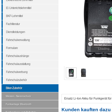
Elektronische Lehrmittel
El. Unterrichtslehrmittel
BKF-Lehrmittel
Fachliteratur
Dienstleistungen
Fahrschulverwaltung
Formulare
Loading...
Fahrschulaushänge
Fahrschulausstattung
Fahrschulwerbung
Fahrschulzubehör
Biker-Zubehör
Westen, Nierenschutz
Ersatz Li-Ion Akku für Funkgerät fü
Funkanlage Bluetooth
Kunden kauften dazu 