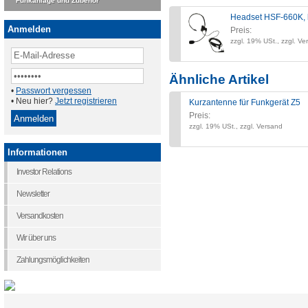
Funkanlage und Zubehör
Headset HSF-660K, l
Anmelden
Preis:
zzgl. 19% USt., zzgl. Ve
Ähnliche Artikel
•
Passwort vergessen
• Neu hier?
Jetzt registrieren
Kurzantenne für Funkgerät Z5
Preis:
zzgl. 19% USt., zzgl. Versand
Informationen
Investor Relations
Newsletter
Versandkosten
Wir über uns
Zahlungsmöglichkeiten