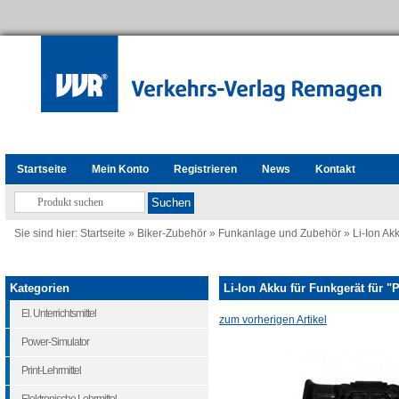
Startseite
Mein Konto
Registrieren
News
Kontakt
Sie sind hier:
Startseite
»
Biker-Zubehör
»
Funkanlage und Zubehör
»
Li-Ion Ak
Kategorien
Li-Ion Akku für Funkgerät für "
El. Unterrichtsmittel
zum vorherigen Artikel
Power-Simulator
Print-Lehrmittel