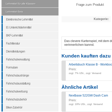
Lehrmittel für alle Klassen
Frage zum Produkt
Lehrmittel-Sets
Kategorie:
Elektronische Lehrmittel
El. Unterrichtslehrmittel
BKF-Lehrmittel
Das clevere Kartenspiel, mit dem 
Fachliteratur
verinnerlichen kannst.
Dienstleistungen
Kunden kauften dazu 
Fahrschulverwaltung
Arbeitsbuch Klasse B - Workbo
Formulare
Preis:
zzgl. 7% USt., zzgl. Versand
Fahrschulaushänge
Fahrschulausstattung
Ähnliche Artikel
Fahrschulwerbung
Nextbase 522GW Dash Cam
Fahrschulzubehör
Preis:
zzgl. 19% USt., zzgl. Versand
Biker-Zubehör