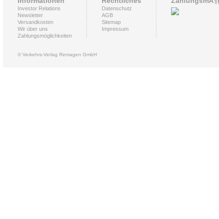
Informationen
Rechtliches
ZahlungsmÃ¶g
Investor Relations
Datenschutz
Newsletter
AGB
Versandkosten
Sitemap
Wir über uns
Impressum
Zahlungsmöglichkeiten
© Verkehrs-Verlag Remagen GmbH