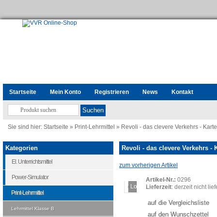
Startseite
Mein Konto
Registrieren
News
Kontakt
Sie sind hier:
Startseite
»
Print-Lehrmittel
»
Revoli - das clevere Verkehrs - Karte
Kategorien
Revoli - das clevere Verkehrs - 
El. Unterrichtsmittel
zum vorherigen Artikel
Power-Simulator
Artikel-Nr.:
0296
Loading...
Lieferzeit
: derzeit nicht lie
Print-Lehrmittel
auf die Vergleichsliste
Lehrmittel Klasse B
auf den Wunschzettel