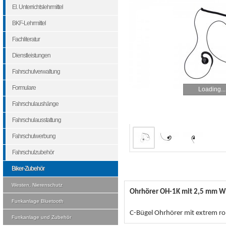
El. Unterrichtslehrmittel
BKF-Lehrmittel
Fachliteratur
Dienstleistungen
Fahrschulverwaltung
Formulare
Loading...
Fahrschulaushänge
Fahrschulausstattung
Fahrschulwerbung
Fahrschulzubehör
Biker-Zubehör
Westen, Nierenschutz
Ohrhörer OH-1K mit 2,5 mm Wi
Funkanlage Bluetooth
C-Bügel Ohrhörer mit extrem r
Funkanlage und Zubehör