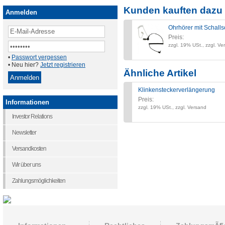
Kunden kauften dazu 
Anmelden
Ohrhörer mit Schall
Preis:
zzgl. 19% USt., zzgl. Ve
•
Passwort vergessen
• Neu hier?
Jetzt registrieren
Ähnliche Artikel
Klinkensteckerverlängerung
Preis:
Informationen
zzgl. 19% USt., zzgl. Versand
Investor Relations
Newsletter
Versandkosten
Wir über uns
Zahlungsmöglichkeiten