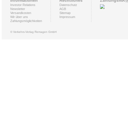
Informationen
Rechtliches
ZahlungsmÃ¶g
Investor Relations
Datenschutz
Newsletter
AGB
Versandkosten
Sitemap
Wir über uns
Impressum
Zahlungsmöglichkeiten
© Verkehrs-Verlag Remagen GmbH