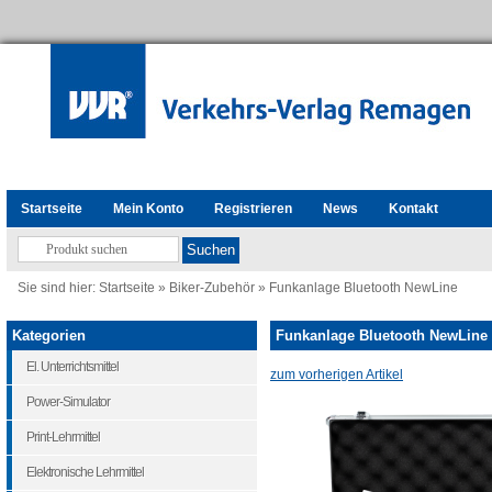
Startseite
Mein Konto
Registrieren
News
Kontakt
Sie sind hier:
Startseite
»
Biker-Zubehör
»
Funkanlage Bluetooth NewLine
Kategorien
Funkanlage Bluetooth NewLine
El. Unterrichtsmittel
zum vorherigen Artikel
Power-Simulator
Print-Lehrmittel
Elektronische Lehrmittel