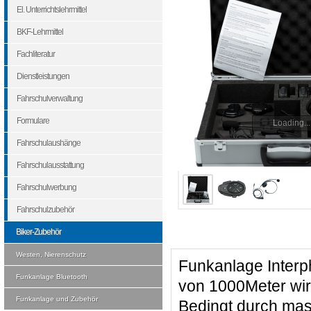
El. Unterrichtslehrmittel
BKF-Lehrmittel
Fachliteratur
Dienstleistungen
Fahrschulverwaltung
Formulare
Loading...
Fahrschulaushänge
Fahrschulausstattung
Fahrschulwerbung
Fahrschulzubehör
Biker-Zubehör
Westen, Nierenschutz
Funkanlage Interp
Funkanlage Bluetooth
von 1000Meter wir
Funkanlage und Zubehör
Bedingt durch mas