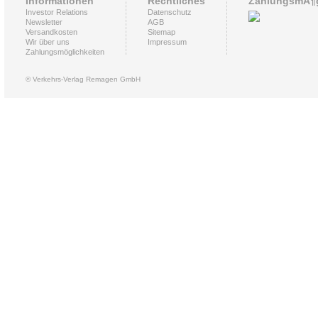
Informationen
Rechtliches
ZahlungsmÃ¶g
Investor Relations
Datenschutz
Newsletter
AGB
Versandkosten
Sitemap
Wir über uns
Impressum
Zahlungsmöglichkeiten
© Verkehrs-Verlag Remagen GmbH