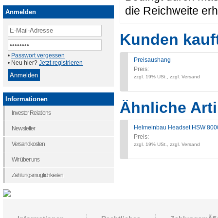
die Reichweite er
Anmelden
Kunden kauf
•
Passwort vergessen
Preisaushang
• Neu hier?
Jetzt registrieren
Preis:
zzgl. 19% USt., zzgl. Versand
Informationen
Ähnliche Arti
Investor Relations
Helmeinbau Headset HSW 8000K
Newsletter
Preis:
Versandkosten
zzgl. 19% USt., zzgl. Versand
Wir über uns
Zahlungsmöglichkeiten