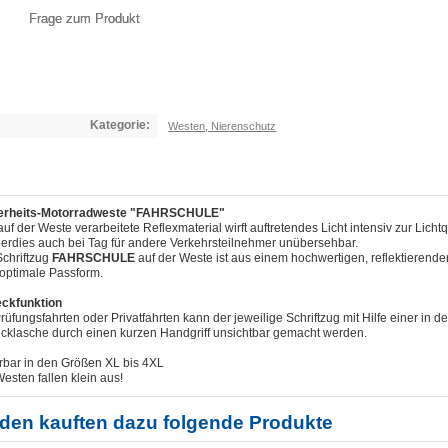
Frage zum Produkt
Kategorie:
Westen, Nierenschutz
erheits-Motorradweste "FAHRSCHULE"
uf der Weste verarbeitete Reflexmaterial wirft auftretendes Licht intensiv zur Lic
berdies auch bei Tag für andere Verkehrsteilnehmer unübersehbar.
Schriftzug
FAHRSCHULE
auf der Weste ist aus einem hochwertigen, reflektierenden
 optimale Passform.
ckfunktion
rüfungsfahrten oder Privatfahrten kann der jeweilige Schriftzug mit Hilfe einer in d
cklasche durch einen kurzen Handgriff unsichtbar gemacht werden.
erbar in den Größen XL bis 4XL
esten fallen klein aus!
den kauften dazu folgende Produkte