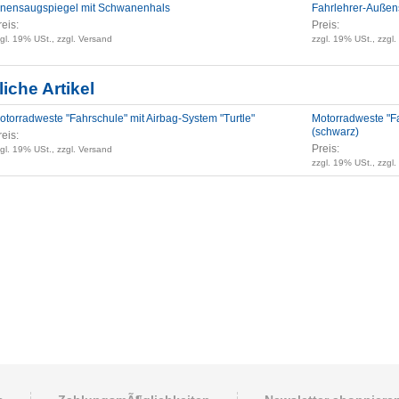
nnensaugspiegel mit Schwanenhals
Fahrlehrer-Außen
reis:
Preis:
gl. 19% USt., zzgl. Versand
zzgl. 19% USt., zzgl
iche Artikel
otorradweste "Fahrschule" mit Airbag-System "Turtle"
Motorradweste "Fa
(schwarz)
reis:
Preis:
gl. 19% USt., zzgl. Versand
zzgl. 19% USt., zzgl