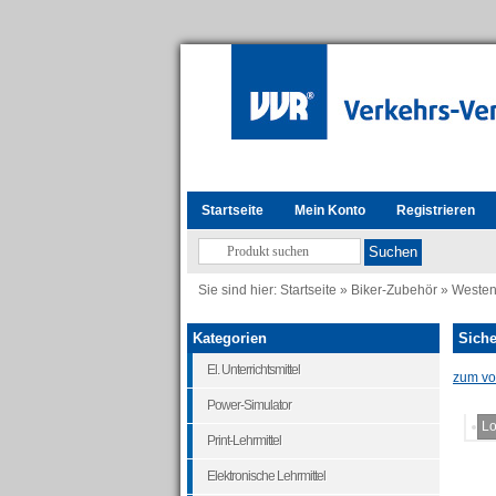
Startseite
Mein Konto
Registrieren
Sie sind hier:
Startseite
»
Biker-Zubehör
»
Westen
Kategorien
Sich
El. Unterrichtsmittel
zum vor
Power-Simulator
Lo
Print-Lehrmittel
Elektronische Lehrmittel