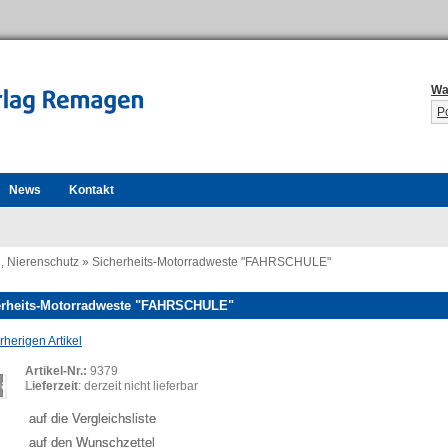
Wa
P
News
Kontakt
, Nierenschutz
»
Sicherheits-Motorradweste "FAHRSCHULE"
erheits-Motorradweste "FAHRSCHULE"
herigen Artikel
Artikel-Nr.:
9379
ading...
Lieferzeit
: derzeit nicht lieferbar
auf die Vergleichsliste
auf den Wunschzettel