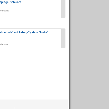
spiegel schwarz
Magnetschild für die Roller-Ausbi
Preis:
. Versand
zzgl. 19% USt., zzgl. Versand
hrschule" mit Airbag-System "Turtle"
Lehrbuch "motorradfahren" Klasse
Preis:
zzgl. 7% USt., zzgl. Versand
. Versand