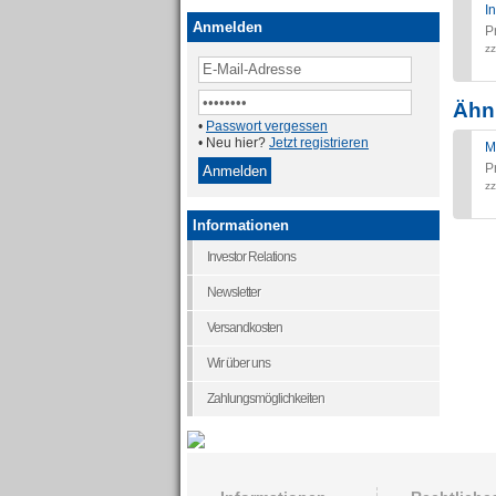
I
Anmelden
P
zz
Ähnl
•
Passwort vergessen
• Neu hier?
Jetzt registrieren
M
P
zz
Informationen
Investor Relations
Newsletter
Versandkosten
Wir über uns
Zahlungsmöglichkeiten