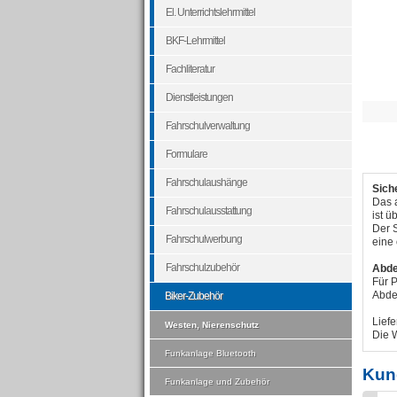
El. Unterrichtslehrmittel
BKF-Lehrmittel
Fachliteratur
Dienstleistungen
Fahrschulverwaltung
Formulare
Fahrschulaushänge
Sich
Das a
Fahrschulausstattung
ist ü
Der 
Fahrschulwerbung
eine
Fahrschulzubehör
Abde
Für P
Abde
Biker-Zubehör
Lief
Westen, Nierenschutz
Die W
Funkanlage Bluetooth
Kun
Funkanlage und Zubehör