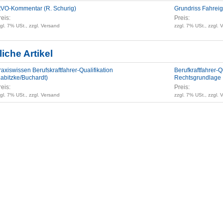
tVO-Kommentar (R. Schurig)
Grundriss Fahrei
reis:
Preis:
gl. 7% USt., zzgl. Versand
zzgl. 7% USt., zzgl. 
iche Artikel
raxiswissen Berufskraftfahrer-Qualifikation
Berufkraftfahrer-Q
Labitzke/Buchardt)
Rechtsgrundlage
reis:
Preis:
gl. 7% USt., zzgl. Versand
zzgl. 7% USt., zzgl. 