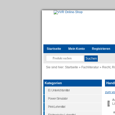
Startseite
Mein Konto
Registrieren
Sie sind hier:
Startseite
»
Fachliteratur
»
Recht, R
Kategorien
Handb
El. Unterrichtsmittel
zum vor
Power-Simulator
Ar
Load
Li
Print-Lehrmittel
a