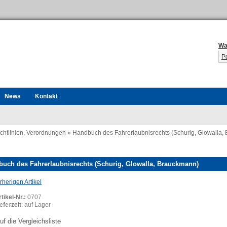
Wa
P
News
Kontakt
ichtlinien, Verordnungen
»
Handbuch des Fahrerlaubnisrechts (Schurig, Glowalla,
uch des Fahrerlaubnisrechts (Schurig, Glowalla, Brauckmann)
herigen Artikel
tikel-Nr.:
0707
ing...
eferzeit
: auf Lager
uf die Vergleichsliste