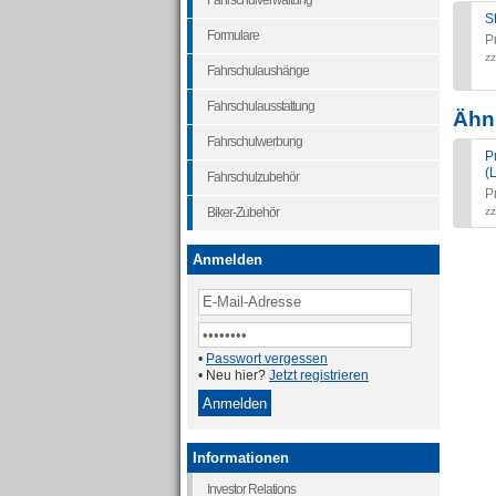
Fahrschulverwaltung
S
Formulare
P
zz
Fahrschulaushänge
Fahrschulausstattung
Ähnl
Fahrschulwerbung
P
(
Fahrschulzubehör
P
Biker-Zubehör
zz
Anmelden
•
Passwort vergessen
• Neu hier?
Jetzt registrieren
Informationen
Investor Relations