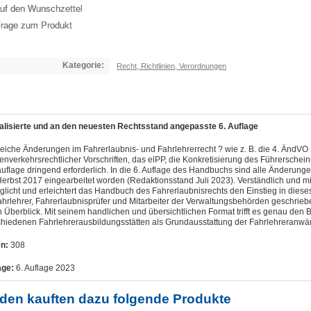
uf den Wunschzettel
rage zum Produkt
Kategorie:
Recht, Richtlinien, Verordnungen
alisierte und an den neuesten Rechtsstand angepasste 6. Auflage
reiche Änderungen im Fahrerlaubnis- und Fahrlehrerrecht ? wie z. B. die 4. ÄndVO
enverkehrsrechtlicher Vorschriften, das elPP, die Konkretisierung des Führersche
uflage dringend erforderlich. In die 6. Auflage des Handbuchs sind alle Änderu
Herbst 2017 eingearbeitet worden (Redaktionsstand Juli 2023). Verständlich und mi
licht und erleichtert das Handbuch des Fahrerlaubnisrechts den Einstieg in dieses 
ahrlehrer, Fahrerlaubnisprüfer und Mitarbeiter der Verwaltungsbehörden geschriebe
 Überblick. Mit seinem handlichen und übersichtlichen Format trifft es genau den Be
chiedenen Fahrlehrerausbildungsstätten als Grundausstattung der Fahrlehreranwärt
en:
308
age:
6. Auflage 2023
den kauften dazu folgende Produkte