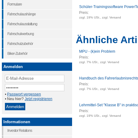
Formulare
Schüler-Trainingssoftware PowerT
Preis:
Fahrschulaushänge
zzgl. 19% USt., zzgl. Versand
Fahrschulausstattung
Fahrschulwerbung
Ähnliche Arti
Fahrschulzubehör
MPU - (k)ein Problem
Biker-Zubehör
Preis:
zzgl. 7% USt., zzgl. Versand
Anmelden
Handbuch des Fahrerlaubnisrechts
Preis:
zzgl. 7% USt., zzgl. Versand
•
Passwort vergessen
• Neu hier?
Jetzt registrieren
Lehrmittel-Set "Klasse B" in prakti
Preis:
zzgl. 19% USt., zzgl. Versand
Informationen
Investor Relations