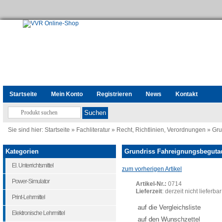
Startseite
Mein Konto
Registrieren
News
Kontakt
Sie sind hier:
Startseite
»
Fachliteratur
»
Recht, Richtlinien, Verordnungen
»
Gru
Kategorien
Grundriss Fahreignungsbeguta
El. Unterrichtsmittel
zum vorherigen Artikel
Power-Simulator
Artikel-Nr.:
0714
Lieferzeit
: derzeit nicht lieferbar
Print-Lehrmittel
auf die Vergleichsliste
Elektronische Lehrmittel
auf den Wunschzettel