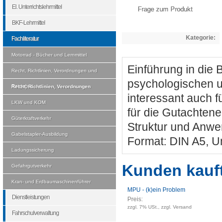
El. Unterrichtslehrmittel
Frage zum Produkt
BKF-Lehrmittel
Kategorie:
Fachliteratur
Motorrad - Bücher und Lernmittel
Einführung in die 
Recht, Richtlinien, Verordnungen und
psychologischen u
Ratgeber
Recht, Richtlinien, Verordnungen
interessant auch f
LKW und KOM
für die Gutachtener
Güterkraftverkehr
Struktur und Anw
Gabelstapler-Ausbildung
Format: DIN A5, U
Ladungssicherung
Kunden kauf
Gefahrgutverkehr
Kran- und Erdbaumaschinenführer
MPU - (k)ein Problem
Dienstleistungen
Preis:
zzgl. 7% USt., zzgl. Versand
Fahrschulverwaltung