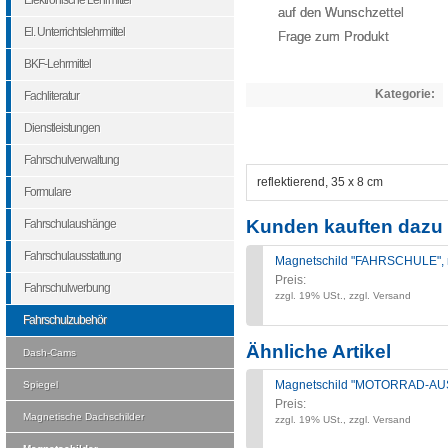
Elektronische Lehrmittel
auf den Wunschzettel
El. Unterrichtslehrmittel
Frage zum Produkt
BKF-Lehrmittel
Kategorie:
Fachliteratur
Dienstleistungen
Fahrschulverwaltung
reflektierend, 35 x 8 cm
Formulare
Kunden kauften dazu 
Fahrschulaushänge
Fahrschulausstattung
Magnetschild "FAHRSCHULE", r
Preis:
Fahrschulwerbung
zzgl. 19% USt., zzgl. Versand
Fahrschulzubehör
Ähnliche Artikel
Dash-Cams
Magnetschild "MOTORRAD-AUS
Spiegel
Preis:
Magnetische Dachschilder
zzgl. 19% USt., zzgl. Versand