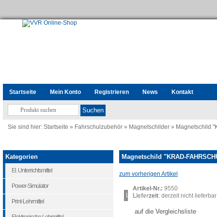
Startseite
Mein Konto
Registrieren
News
Kontakt
Sie sind hier:
Startseite
»
Fahrschulzubehör
»
Magnetschilder
»
Magnetschild
Kategorien
Magnetschild "KRAD-FAHRSCH
El. Unterrichtsmittel
zum vorherigen Artikel
Power-Simulator
Artikel-Nr.:
9550
Loading...
Lieferzeit
: derzeit nicht lieferbar
Print-Lehrmittel
auf die Vergleichsliste