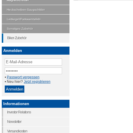
Magnetschilder
Heckscheiben-Saugschilder
Leitkegel/Parkwarntafeln
Sonstiges Zubehör
Biker-Zubehör
Anmelden
•
Passwort vergessen
• Neu hier?
Jetzt registrieren
Informationen
Investor Relations
Newsletter
Versandkosten