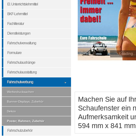
El. Unterrichtslehrmittel
BKF-Lehrmittel
Fachliteratur
Dienstleistungen
Fahrschulverwaltung
Formulare
Loading...
Fahrschulaushänge
Fahrschulausstattung
Fahrschulwerbung
Werbedrucksachen
Machen Sie auf Ih
Banner-Displays, Zubehör
Schaufenster ein 
Dekos
Aufmerksamkeit un
Poster, Rahmen, Zubehör
594 mm x 841 mm
Fahrschulzubehör