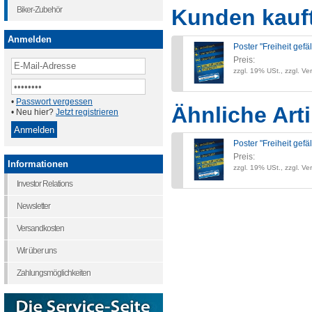
Biker-Zubehör
Kunden kauf
Anmelden
Poster "Freiheit gefäl
Preis:
zzgl. 19% USt., zzgl. Ve
•
Passwort vergessen
Ähnliche Arti
• Neu hier?
Jetzt registrieren
Poster "Freiheit gefäl
Preis:
Informationen
zzgl. 19% USt., zzgl. Ve
Investor Relations
Newsletter
Versandkosten
Wir über uns
Zahlungsmöglichkeiten