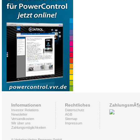
Informationen
Rechtliches
ZahlungsmÃ¶g
Investor Relations
Datenschutz
Newsletter
AGB
Versandkosten
Sitemap
Wir über uns
Impressum
Zahlungsmöglichkeiten
© Verkehrs-Verlag Remagen GmbH