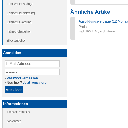
Fahrschulaushänge
Ähnliche Artikel
Fahrschulausstattung
Ausbildungsverträge (12 Monate
Fahrschulwerbung
Preis:
Fahrschulzubehör
zzgl. 19% USt., zzgl. Versand
Biker-Zubehör
Anmelden
•
Passwort vergessen
• Neu hier?
Jetzt registrieren
Informationen
Investor Relations
Newsletter