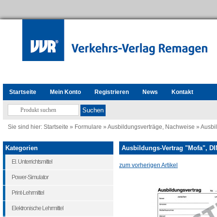
Startseite
Mein Konto
Registrieren
News
Kontakt
Sie sind hier:
Startseite
»
Formulare
»
Ausbildungsverträge, Nachweise
»
Ausbi
Kategorien
Ausbildungs-Vertrag "Mofa", DI
El. Unterrichtsmittel
zum vorherigen Artikel
Power-Simulator
Print-Lehrmittel
Elektronische Lehrmittel