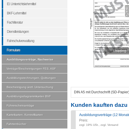
El. Unterrichtslehrmittel
BKF-Lehrmittel
Fachliteratur
Dienstleistungen
Fahrschulverwaltung
Formulare
Loading...
Ausbildungsverträge, Nachweise
Verträge/Bescheinigungen FES, ASF
Ausbildungsrechnungen, Quittungen
Bescheinigung ärztl. Untersuchung
DIN A5 mit Durchschrift (SD-Papie
Ausbildungsdiagrammkarten BVF
Kunden kauften dazu 
Führerscheinanträge
Ausbildungsverträge (12 Monate
Karteikarten, Kontrollkarten
Preis:
Fahrtenbücher
zzgl. 19% USt., zzgl. Versand