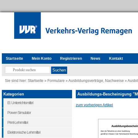
Startseite
Mein Konto
Registrieren
News
Kontakt
Sie sind hier:
Startseite
»
Formulare
»
Ausbildungsverträge, Nachweise
»
Ausbi
Kategorien
Ausbildungs-Bescheinigung "Mo
El. Unterrichtsmittel
zum vorherigen Artikel
Power-Simulator
Print-Lehrmittel
Elektronische Lehrmittel