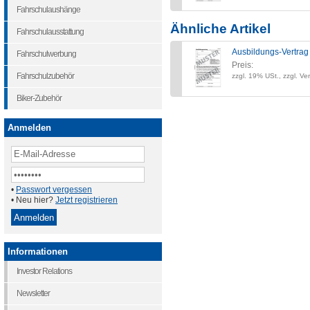
Fahrschulaushänge
Ähnliche Artikel
Fahrschulausstattung
Ausbildungs-Vertrag
Fahrschulwerbung
Preis:
Fahrschulzubehör
zzgl. 19% USt., zzgl. Ve
Biker-Zubehör
Anmelden
•
Passwort vergessen
• Neu hier?
Jetzt registrieren
Informationen
Investor Relations
Newsletter