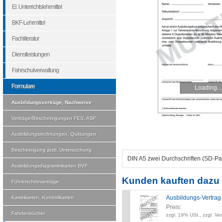
El. Unterrichtslehrmittel
BKF-Lehrmittel
Fachliteratur
Dienstleistungen
Fahrschulverwaltung
Formulare
Loading...
Ausbildungsverträge, Nachweise
Verträge/Bescheinigungen FES, ASF
Ausbildungsrechnungen, Quittungen
Bescheinigung ärztl. Untersuchung
DIN A5 zwei Durchschriften (SD-P
Ausbildungsdiagrammkarten BVF
Kunden kauften dazu 
Führerscheinanträge
Ausbildungs-Vertrag
Karteikarten, Kontrollkarten
Preis:
Fahrtenbücher
zzgl. 19% USt., zzgl. Ve