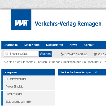
Startseite
Mein Konto
Registrieren
News
Kontakt
Sie sind hier:
Startseite
»
Fahrschulzubehör
»
Heckscheiben-Saugschilder
»
He
Kategorien
Heckscheiben-Saugschild
El. Unterrichtsmittel
Power-Simulator
Print-Lehrmittel
Elektronische Lehrmittel