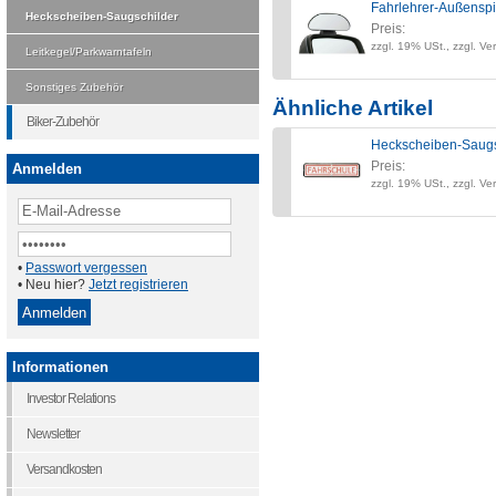
Fahrlehrer-Außensp
Heckscheiben-Saugschilder
Preis:
zzgl. 19% USt., zzgl. Ve
Leitkegel/Parkwarntafeln
Sonstiges Zubehör
Ähnliche Artikel
Biker-Zubehör
Heckscheiben-Saugs
Preis:
Anmelden
zzgl. 19% USt., zzgl. Ve
•
Passwort vergessen
• Neu hier?
Jetzt registrieren
Informationen
Investor Relations
Newsletter
Versandkosten