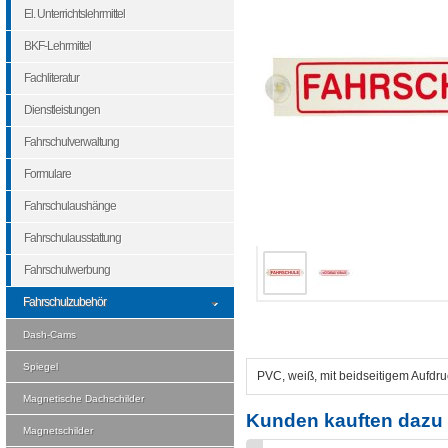
El. Unterrichtslehrmittel
BKF-Lehrmittel
Fachliteratur
Dienstleistungen
Fahrschulverwaltung
Formulare
Fahrschulaushänge
Fahrschulausstattung
Fahrschulwerbung
Fahrschulzubehör
Dash-Cams
Spiegel
PVC, weiß, mit beidseitigem Au
Magnetische Dachschilder
Kunden kauften dazu 
Magnetschilder