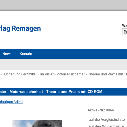
Wa
P
News
Kontakt
 - Bücher und Lernmittel
»
Im Visier - Motorradsicherheit - Theorie und Praxis mit
sier - Motorradsicherheit - Theorie und Praxis mit CD-ROM
herigen Artikel
Artikel-Nr.:
0066
auf die Vergleichsliste
auf den Wunschzettel