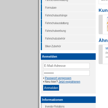
Fahrschulverwaltung
Formulare
Kun
Fahrschulaushänge
Fahrschulausstattung
Fahrschulwerbung
Fahrschulzubehör
Ähnl
Biker-Zubehör
M
P
Anmelden
zz
•
Passwort vergessen
• Neu hier?
Jetzt registrieren
Informationen
Investor Relations