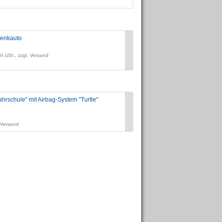
enkauto
Revoli - das clevere Ve
Preis:
% USt., zzgl. Versand
zzgl. 19% USt., zzgl. Vers
hrschule" mit Airbag-System "Turtle"
Der Kniff mit dem Knie - Sportlich
Preis:
zzgl. 7% USt., zzgl. Versand
. Versand