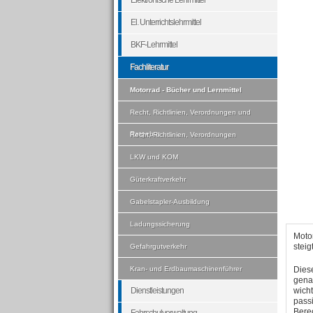
Elektronische Lehrmittel
El. Unterrichtslehrmittel
BKF-Lehrmittel
Fachliteratur
Motorrad - Bücher und Lernmittel
Recht, Richtlinien, Verordnungen und
Ratgeber
Recht, Richtlinien, Verordnungen
LKW und KOM
Güterkraftverkehr
Gabelstapler-Ausbildung
Ladungssicherung
Moto
steigt
Gefahrgutverkehr
Kran- und Erdbaumaschinenführer
Dies
genau
Dienstleistungen
wicht
passi
Bere