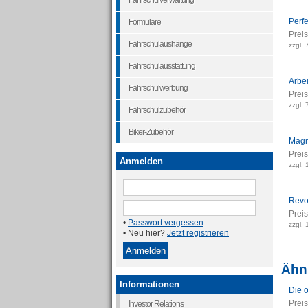
Fahrschulverwaltung
Perf
Formulare
Preis
Fahrschulaushänge
zzgl. 
Fahrschulausstattung
Arbe
Fahrschulwerbung
Preis
zzgl. 
Fahrschulzubehör
Biker-Zubehör
Magne
Preis
Anmelden
zzgl.
Revol
Preis
•
Passwort vergessen
zzgl.
• Neu hier?
Jetzt registrieren
Ähnl
Informationen
Die 
Preis
Investor Relations