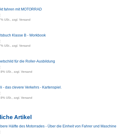
ekt fahren mit MOTORRAD
:
7% USt., zzgl. Versand
itsbuch Klasse B - Workbook
:
7% USt., zzgl. Versand
tschild für die Roller-Ausbildung
:
 19% USt., zzgl. Versand
i - das clevere Verkehrs - Kartenspiel.
:
 19% USt., zzgl. Versand
iche Artikel
obere Hälfte des Motorrades - Über die Einheit von Fahrer und Maschine
: