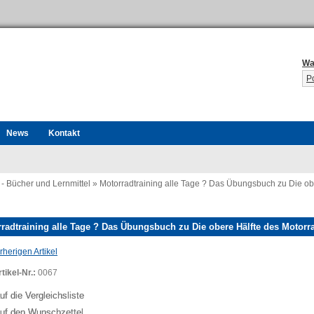
Wa
P
News
Kontakt
 - Bücher und Lernmittel
»
Motorradtraining alle Tage ? Das Übungsbuch zu Die ob
radtraining alle Tage ? Das Übungsbuch zu Die obere Hälfte des Motorr
herigen Artikel
tikel-Nr.:
0067
uf die Vergleichsliste
uf den Wunschzettel