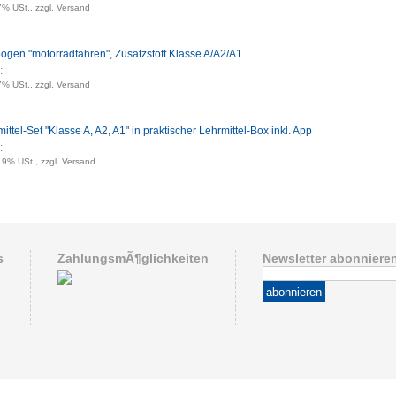
7% USt., zzgl. Versand
ogen "motorradfahren", Zusatzstoff Klasse A/A2/A1
:
7% USt., zzgl. Versand
ittel-Set "Klasse A, A2, A1" in praktischer Lehrmittel-Box inkl. App
:
 19% USt., zzgl. Versand
s
ZahlungsmÃ¶glichkeiten
Newsletter abonniere
abonnieren