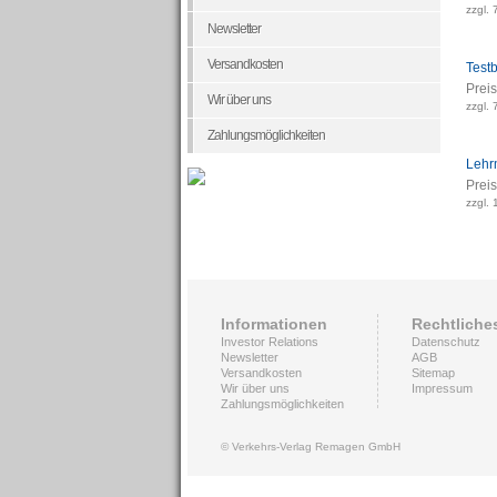
zzgl. 
Newsletter
Versandkosten
Testb
Preis
Wir über uns
zzgl. 
Zahlungsmöglichkeiten
Lehrm
Preis
zzgl.
Informationen
Rechtliche
Investor Relations
Datenschutz
Newsletter
AGB
Versandkosten
Sitemap
Wir über uns
Impressum
Zahlungsmöglichkeiten
© Verkehrs-Verlag Remagen GmbH