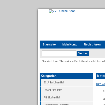
Startseite
Mein Konto
Registrieren
Sie sind hier:
Startseite
»
Fachliteratur
»
Motorrad
Kategorien
Motor
El. Unterrichtsmittel
zum vor
Power-Simulator
Ar
Print-Lehrmittel
a
a