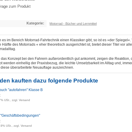
rage zum Produkt
Kategorie:
Motorrad - Bücher und Lernmittel
es im Bereich Motorrad-Fahrtechnik einen Klassiker gibt, so ist es »der Spiegel«.
 Hälfte des Motorrads « eher theoretisch ausgerichtet ist, bietet dieser Titel vor al
radalltag.
das Konzept bei den Fahrern außerordentlich gut ankommt, zeigen die Reaktion, di
t werden einhellig der Praxisbezug, die leichte Umsetzbarkeit im Alltag und, imme
 diese überarbeitete Neuauflage auszeichnen.
den kauften dazu folgende Produkte
buch "autofahren" Klasse B
:
7% USt., zzgl. Versand
l "Geschäftsbedingungen"
:
 19% USt., zzgl. Versand