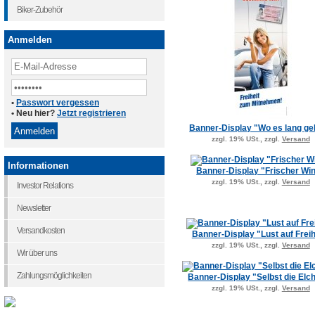
Biker-Zubehör
Anmelden
•
Passwort vergessen
• Neu hier?
Jetzt registrieren
Banner-Display "Wo es lang geh
zzgl. 19% USt., zzgl.
Versand
Informationen
Banner-Display "Frischer Wi
zzgl. 19% USt., zzgl.
Versand
Investor Relations
Newsletter
Versandkosten
Banner-Display "Lust auf Freih
zzgl. 19% USt., zzgl.
Versand
Wir über uns
Zahlungsmöglichkeiten
Banner-Display "Selbst die Elche
zzgl. 19% USt., zzgl.
Versand