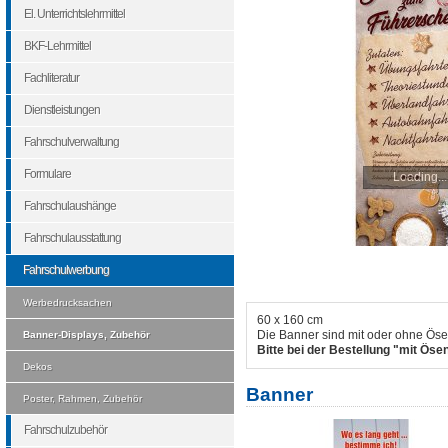
El. Unterrichtslehrmittel
BKF-Lehrmittel
Fachliteratur
Dienstleistungen
Fahrschulverwaltung
Formulare
Loading...
Fahrschulaushänge
Fahrschulausstattung
Fahrschulwerbung
Werbedrucksachen
60 x 160 cm
Die Banner sind mit oder ohne Öse
Banner-Displays, Zubehör
Bitte bei der Bestellung "mit Ös
Dekos
Banner
Poster, Rahmen, Zubehör
Fahrschulzubehör