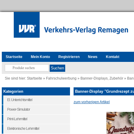
Startseite
Mein Konto
Registrieren
News
Kontakt
Sie sind hier:
Startseite
»
Fahrschulwerbung
»
Banner-Displays, Zubehör
»
Ban
Kategorien
Banner-Display "Grundrezept z
El. Unterrichtsmittel
zum vorherigen Artikel
Power-Simulator
Print-Lehrmittel
Elektronische Lehrmittel