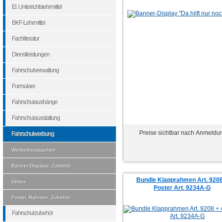
El. Unterrichtslehrmittel
BKF-Lehrmittel
Fachliteratur
Dienstleistungen
Fahrschulverwaltung
Formulare
Fahrschulaushänge
Fahrschulausstattung
Preise sichtbar nach Anmeldu
Fahrschulwerbung
Werbedrucksachen
Banner-Displays, Zubehör
Bundle Klapprahmen Art. 9208
Dekos
Poster Art. 9234A-G
Poster, Rahmen, Zubehör
Fahrschulzubehör