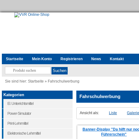
Startseite
Mein Konto
Registrieren
News
Kontakt
Sie sind hier:
Startseite
»
Fahrschulwerbung
Kategorien
Fahrschulwerbung
El. Unterrichtsmittel
Ansicht als:
Liste
Galeri
Power-Simulator
Print-Lehrmittel
Banner-Display "Da hilft nur no
Elektronische Lehrmittel
Führerschein"