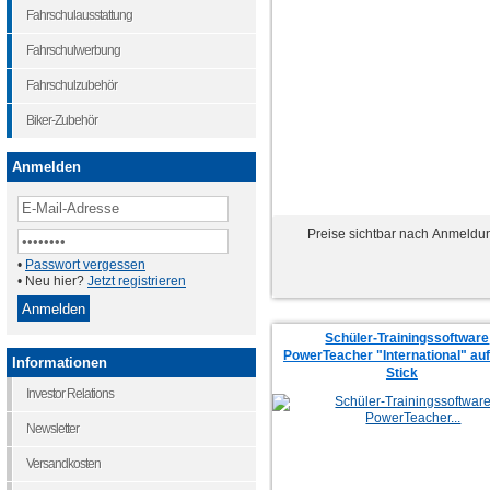
Fahrschulausstattung
Fahrschulwerbung
Fahrschulzubehör
Biker-Zubehör
Anmelden
Preise sichtbar nach Anmeldu
•
Passwort vergessen
• Neu hier?
Jetzt registrieren
Schüler-Trainingssoftware
PowerTeacher "International" au
Informationen
Stick
Investor Relations
Newsletter
Versandkosten