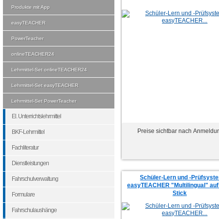
Produkte mit App
easyTEACHER
PowerTeacher
onlineTEACHER24
Lehrmittel-Set onlineTEACHER24
Lehrmittel-Set easyTEACHER
Lehrmittel-Set PowerTeacher
El. Unterrichtslehrmittel
Preise sichtbar nach Anmeldu
BKF-Lehrmittel
Fachliteratur
Dienstleistungen
Schüler-Lern und -Prüfsyst
Fahrschulverwaltung
easyTEACHER "Multilingual" au
Stick
Formulare
Fahrschulaushänge