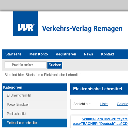
Startseite
Mein Konto
Registrieren
News
Kontakt
Sie sind hier:
Startseite
»
Elektronische Lehrmittel
Kategorien
Elektronische Lehrmittel
El. Unterrichtsmittel
Ansicht als:
Liste
Galeri
Power-Simulator
Print-Lehrmittel
Schüler-Lern und -Prüfsyst
Elektronische Lehrmittel
easyTEACHER "Deutsch" auf C